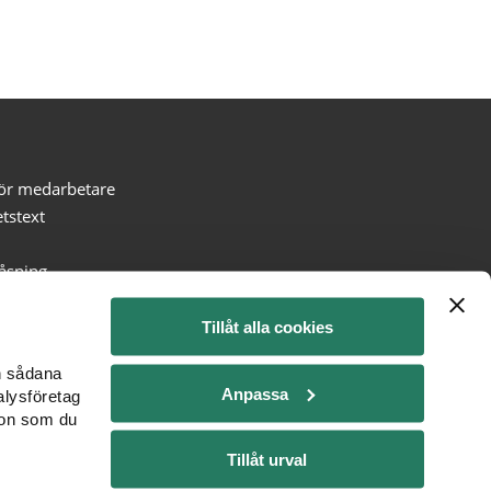
för medarbetare
etstext
låsning
Tillåt alla cookies
en sådana
Anpassa
alysföretag
ion som du
Tillåt urval