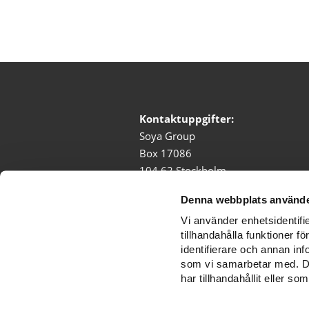
Kontaktuppgifter:
Soya Group
Box 17086
104 62 Stockholm
Besöksadress: Swedenborgsgatan 
Denna webbplats använde
Tel:
08-772 05 00
Vi använder enhetsidentifi
E-mail:
info@soyagroup.com
tillhandahålla funktioner f
identifierare och annan inf
som vi samarbetar med. De
har tillhandahållit eller s