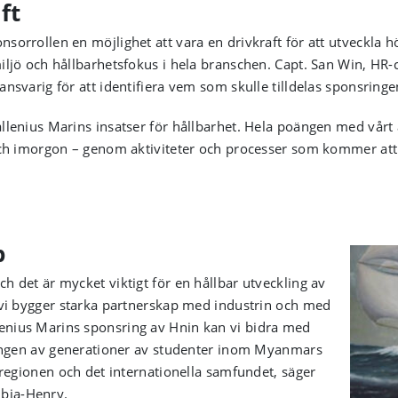
ft
sorrollen en möjlighet att vara en drivkraft för att utveckla h
iljö och hållbarhetsfokus i hela branschen. Capt. San Win, HR-
ansvarig för att identifiera vem som skulle tilldelas sponsringe
llenius Marins insatser för hållbarhet. Hela poängen med vårt 
 och imorgon – genom aktiviteter och processer som kommer att
p
h det är mycket viktigt för en hållbar utveckling av
t vi bygger starka partnerskap med industrin och med
enius Marins sponsring av Hnin kan vi bidra med
klingen av generationer av studenter inom Myanmars
, regionen och det internationella samfundet, säger
bia-Henry.