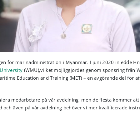
en för marinadministration i Myanmar. I juni 2020 inledde Hn
University
(WMU),vilket möjliggjordes genom sponsring från W
ritime Education and Training (MET) – en avgörande del för at
ora medarbetare på vår avdelning, men de flesta kommer att g
nd och även på vår avdelning behöver vi mer kvalificerade instr