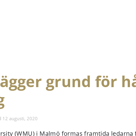
ägger grund för h
g
d 12 augusti, 2020
rsity (WMU) i Malmö formas framtida ledarna 