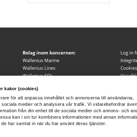
Bolag inom koncernen:
Log in 
Wallenius Marine
Integrit
Wallenius Lines
Cookies
Wallenius SOL
Visselb
19
Wallfast
r kakor (cookies)
Wallenius Water Innovation
erare för att anpassa innehållet och annonserna till användarna,
Hässelby Hem
ör sociala medier och analysera vår trafik. Vi vidarebefordrar äv
AB Cisterna
ormation från din enhet till de sociala medier och annons- och an
Menhammar Stuteri
ssa kan i sin tur kombinera informationen med annan informat
Menhammar Gård
om de har samlat in när du har använt deras tjänster.