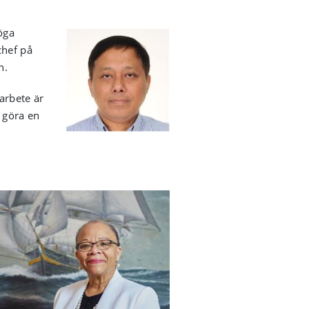
öga
chef på
n.
arbete är
 göra en