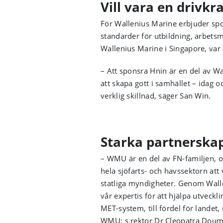
Vill vara en drivkra
För Wallenius Marine erbjuder spon
standarder för utbildning, arbetsm
Wallenius Marine i Singapore, var 
– Att sponsra Hnin är en del av Wa
att skapa gott i samhället – idag
verklig skillnad, säger San Win.
Starka partnerska
– WMU är en del av FN-familjen, oc
hela sjöfarts- och havssektorn at
statliga myndigheter. Genom Wall
vår expertis för att hjälpa utvec
MET-system, till fördel för landet
WMU: s rektor Dr Cleopatra Doum