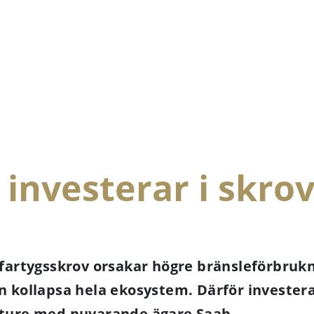
 investerar i skro
tt fartygsskrov orsakar högre bränsleförbruk
an kollapsa hela ekosystem. Därför investera
enture med nuvarande ägare Saab.