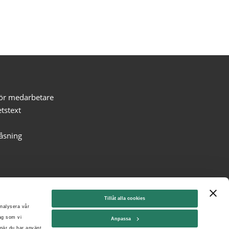
för medarbetare
etstext
låsning
Tillåt alla cookies
analysera vår
tag som vi
Anpassa
 när du har använt