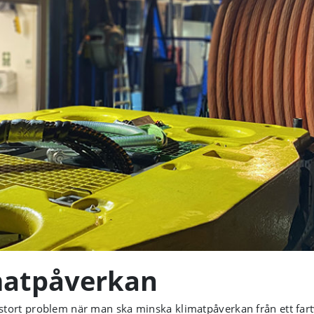
matpåverkan
t stort problem när man ska minska klimatpåverkan från ett fart