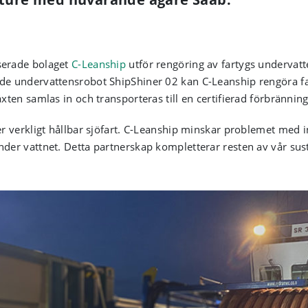
serade bolaget
C-Leanship
utför rengöring av fartygs undervat
ade undervattensrobot ShipShiner 02 kan C-Leanship rengöra 
växten samlas in och transporteras till en certifierad förbrännin
ter verkligt hållbar sjöfart. C-Leanship minskar problemet med in
nder vattnet. Detta partnerskap kompletterar resten av vår sust