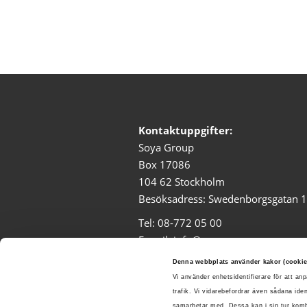
Kontaktuppgifter:
Soya Group
Box 17086
104 62 Stockholm
Besöksadress: Swedenborgsgatan 
Tel:
08-772 05 00
E-mail:
info@soyagroup.com
Denna webbplats använder kakor (cookie
Vi använder enhetsidentifierare för att an
trafik. Vi vidarebefordrar även sådana ide
samarbetar med. Dessa kan i sin tur kombi