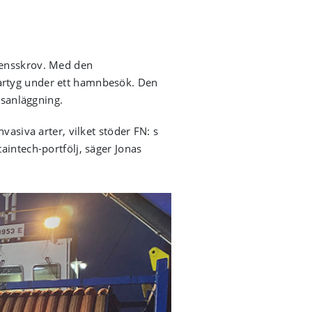
tensskrov. Med den
fartyg under ett hamnbesök. Den
gsanläggning.
vasiva arter, vilket stöder FN: s
aintech-portfölj, säger Jonas