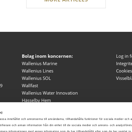
Bolag inom koncernen:
Log in 
Wallenius Marine
Integrit
Wallenius Lines
Cookies
Wallenius SOL
Visselb
19
Wallfast
Wallenius Water Innovation
Hässelby Hem
AB Cisterna
s)
Menhammar Stuteri
passa innehållet och annonserna till användarna, tillhandahålla funktioner för sociala medier och 
Menhammar Gård
ntifierare och annan information från din enhet till de sociala medier och annons- och analysföre
nera informationen med annan information som du har tillhandahållit eller som de har samlat in