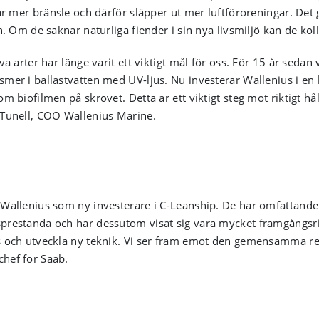
kar mer bränsle och därför släpper ut mer luftföroreningar. Det 
en. Om de saknar naturliga fiender i sin nya livsmiljö kan de ko
va arter har länge varit ett viktigt mål för oss. För 15 år seda
smer i ballastvatten med UV-ljus. Nu investerar Wallenius i 
m biofilmen på skrovet. Detta är ett viktigt steg mot riktigt hål
 Tunell, COO Wallenius Marine.
 Wallenius som ny investerare i C-Leanship. De har omfattand
prestanda och har dessutom visat sig vara mycket framgångsrik
s och utveckla ny teknik. Vi ser fram emot den gemensamma res
hef för Saab.