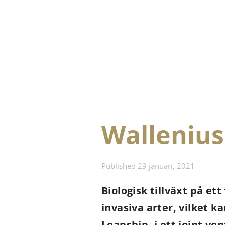
Wallenius
Published 29 januari, 2021
Biologisk tillväxt på e
invasiva arter, vilket k
Leanship, i ett joint v