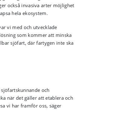
ger också invasiva arter möjlighet
llapsa hela ekosystem.
n var vi med och utvecklade
en lösning som kommer att minska
lbar sjöfart, där fartygen inte ska
e sjöfartskunnande och
a när det gäller att etablera och
a vi har framför oss, säger