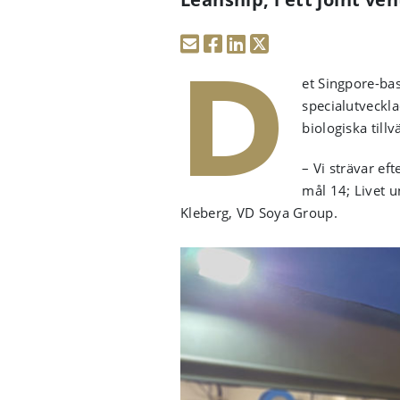
et Singpore-ba
D
specialutveckl
biologiska till
– Vi strävar ef
mål 14; Livet u
Kleberg, VD Soya Group.