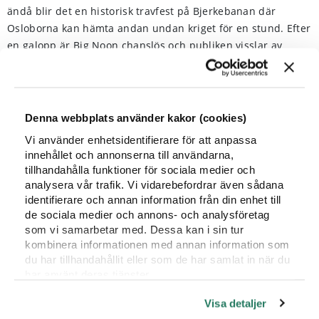
ändå blir det en historisk travfest på Bjerkebanan där
Osloborna kan hämta andan undan kriget för en stund. Efter
en galopp är Big Noon chanslös och publiken visslar av
besvikelse.
Denna webbplats använder kakor (cookies)
Vi använder enhetsidentifierare för att anpassa
innehållet och annonserna till användarna,
Då gör Big Noon sitt livs
tillhandahålla funktioner för sociala medier och
analysera vår trafik. Vi vidarebefordrar även sådana
prestation. Han är 100 meter
identifierare och annan information från din enhet till
efter men med varje steg stiger
de sociala medier och annons- och analysföretag
som vi samarbetar med. Dessa kan i sin tur
jublet. 20 meter före mål leder
kombinera informationen med annan information som
fortfarande Saint Protector men
du har tillhandahållit eller som de har samlat in när du
har använt deras tjänster.
Big Noon pressar sig till vinst och
hyllningen från Bjerkes publik är
Visa detaljer