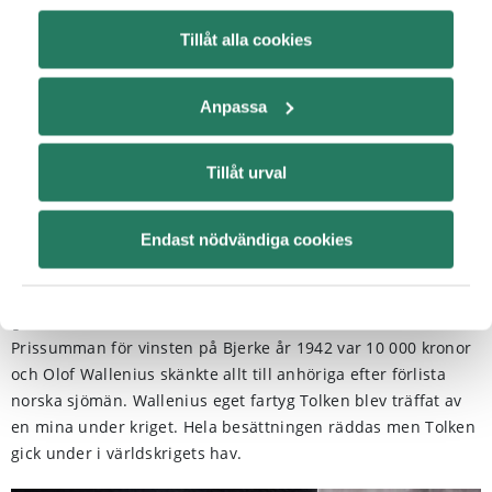
gränslös.
Tillåt alla cookies
Det är då Knut Andersen tar det berömda fotot som är den
Anpassa
med reproducerade travbilden i Sverige. Big Noons
karaktäristiska siluett pryder Menhammars logga och
återfinns runtom Solvalla travbana. 2009 blev Big Noon
Tillåt urval
invald till travets Hall of Fame – samma år som
Walleniusrederierna firade 75 år.
Endast nödvändiga cookies
Wallenius skänker
prissumman
Prissumman för vinsten på Bjerke år 1942 var 10 000 kronor
och Olof Wallenius skänkte allt till anhöriga efter förlista
norska sjömän. Wallenius eget fartyg Tolken blev träffat av
en mina under kriget. Hela besättningen räddas men Tolken
gick under i världskrigets hav.