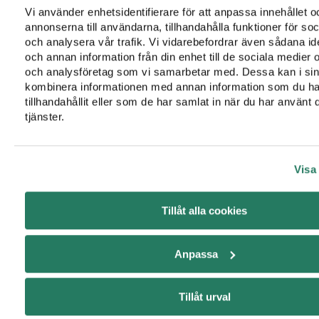
genomföra en bakgrundskontroll av dig som jobbsökande
Vi använder enhetsidentifierare för att anpassa innehållet o
i samband med en rekryteringsprocess.
annonserna till användarna, tillhandahålla funktioner för so
Andra mottagare
, till exempel myndigheter, domstolar
och analysera vår trafik. Vi vidarebefordrar även sådana ide
och externa rådgivare i vissa situationer, inklusive för att
och annan information från din enhet till de sociala medier
och analysföretag som vi samarbetar med. Dessa kan i sin
uppfylla våra rättsliga skyldigheter eller för att hantera,
kombinera informationen med annan information som du ha
bemöta och göra gällande rättsliga krav.
tillhandahållit eller som de har samlat in när du har använt 
Vilka mottagare som vi delar dina personuppgifter med
tjänster.
beror bland annat på vilken relation du har till oss och hur
du interagerar med oss.
Visa 
Överföring av personuppgifter till
tjänsteleverantörer
(personuppgiftsbiträden)
Tillåt alla cookies
Vi överför också, när det är nödvändigt för de ändamål som
anges i denna information, personuppgifter till
Anpassa
tjänsteleverantörer som vi har anlitat. Exempel på sådana
tjänsteleverantörer är IT-leverantörer och leverantörer av
Tillåt urval
kommunikationstjänster.