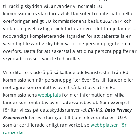
tillräcklig skyddsnivå, använder vi normalt EU-
kommissionens standardavtalsklausuler för internationella
överföringar enligt EU-kommissionens beslut 2021/914 och
vidtar – i ljuset av lagar och förfaranden i det tredje landet –
nödvändiga kompletterande åtgärder för att säkerställa en
väsentligt likvärdig skyddsnivå för de personuppgifter som
överförs. Detta för att säkerställa att dina personuppgifter är
skyddade oavsett var de behandlas.
Vi förlitar oss också på så kallade adekvansbeslut från EU-
kommissionen när personuppgifter överförs till länder eller
mottagare som omfattas av ett sådant beslut, se EU-
kommissionens
webbplats
för mer information om vilka
länder som omfattas av ett adekvansbeslut. Som exempel
förlitar vi oss på dataskyddsramverket
EU-U.S. Data Privacy
Framework
för överföringar till tjänsteleverantörer i USA
som är certifierade enligt ramverket, se
webbplatsen för
ramverket
.