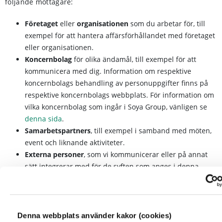
följande mottagare:
Företaget
eller
organisationen
som du arbetar för, till
exempel för att hantera affärsförhållandet med företaget
eller organisationen.
Koncernbolag
för olika ändamål, till exempel för att
kommunicera med dig. Information om respektive
koncernbolags behandling av personuppgifter finns på
respektive koncernbolags webbplats. För information om
vilka koncernbolag som ingår i Soya Group, vänligen se
denna sida
.
Samarbetspartners
, till exempel i samband med möten,
event och liknande aktiviteter.
Externa personer
, som vi kommunicerar eller på annat
sätt integrerar med för de syften som anges i denna
information.
Rekryteringsföretag
, som vi anlitar i samband med en
rekryteringsprocess.
Bakgrundskontrollsföretag
, som vi anlitar för att
Denna webbplats använder kakor (cookies)