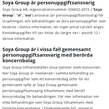
Soya Group är personuppgiftsansvarig
Soya Group AB, organisationsnummer 556062-4372, (”
Soya
Group
”, ”
vi
”, ”
oss
”) ansvarar (är personuppgiftsansvarig) för
insamlingen och behandlingen av dina personuppgifter som
beskrivs i denna information, om inget annat särskilt anges.
Kontaktuppgifter till oss hittar du längre ner i avsnitt 12 i
denna information.
Soya Group är i vissa fall gemensamt
personuppgiftsansvarig med berörda
koncernbolag
Soya Group tillhandahåller vissa tjänster inom koncernen.
När Soya Group är involverad i samma behandling av
personuppgifter som ett koncernbolag utför för ett
gemensamt syfte är Soya Group gemensamt
personuppgiftsansvarig tillsammans med berört
koncernbolag för behandlingen. För mer information om
vilka behandlingar som Soya Group tillsammans med
berörda koncernbolag, i förekommande fall, ansvarar