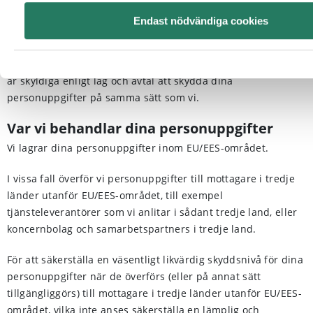
Tjänsteleverantörer som behandlar personuppgifter på vårt
Endast nödvändiga cookies
uppdrag och enligt våra instruktioner agerar som så kallade
personuppgiftsbiträden till oss. Dessa tjänsteleverantörer
får inte behandla dina personuppgifter för egna syften och
är skyldiga enligt lag och avtal att skydda dina
personuppgifter på samma sätt som vi.
Var vi behandlar dina personuppgifter
Vi lagrar dina personuppgifter inom EU/EES-området.
I vissa fall överför vi personuppgifter till mottagare i tredje
länder utanför EU/EES-området, till exempel
tjänsteleverantörer som vi anlitar i sådant tredje land, eller
koncernbolag och samarbetspartners i tredje land.
För att säkerställa en väsentligt likvärdig skyddsnivå för dina
personuppgifter när de överförs (eller på annat sätt
tillgängliggörs) till mottagare i tredje länder utanför EU/EES-
området, vilka inte anses säkerställa en lämplig och