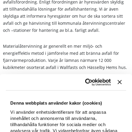
avfallsförordning. Enligt förordningen är hyresvärden skyldig
att tillhandahålla lösningar för avfallshantering. Vi är även
skyldiga att informera hyresgäster om hur de ska sortera sitt
avfall och ge hänvisning till kommunala återvinningscentraler
och –stationer för hantering av bl.a. farligt avfall.
Materialåtervinning är generellt en mer miljö- och
energieffektiv metod i jämförelse med att bränna avfall för
fjärrvärmeproduktion. Varje år lämnas närmare 12 000
kubikmeter osorterat avfall i Wallfasts och Hässelby Hems hus.
Wallfast har som miljömål att minska volymen osorterat avfall i
våra miljörum. Detta ska vi uppnå genom att öka antalet
sorteringsfraktioner som våra hyresgäster har tillgång till, ett
Denna webbplats använder kakor (cookies)
nära samarbete med de aktörer som hämtar vårt avfall samt
genom informationskampanjer.
Vi använder enhetsidentifierare för att anpassa
innehållet och annonserna till användarna,
tillhandahålla funktioner för sociala medier och
I vår verksamhet finns miljörum att tillgå i varje
analysera vår trafik. Vi vidarebefordrar även sådana