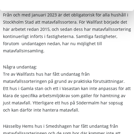
Från och med januari 2023 är det obligatorisk för alla hushåll i
Stockholm Stad att matavfallssortera. För Wallfast började det
här arbetet redan 2015, och sedan dess har matavfallssortering
kontinuerligt införts i fastigheterna. Samtliga fastigheter,
förutom undantagen nedan, har nu möjlighet till
matavfallsinsamling.
Några undantag:
Tre av Wallfasts hus har fått undantag från
matavfallssorteringen på grund av praktiska förutsättningar.
Ett hus i Gamla stan och ett i Vasastan kan inte anpassas för att
klara de specifika arbetsmiljökrav som gäller för hämtning av
just matavfall. Ytterligare ett hus på Södermalm har sopsug
och kan därför inte hantera matavfall.
Hässelby Hems hus i Smedshagen har fått undantag från
matavfallssorteringen och de som bor där kommer inte att