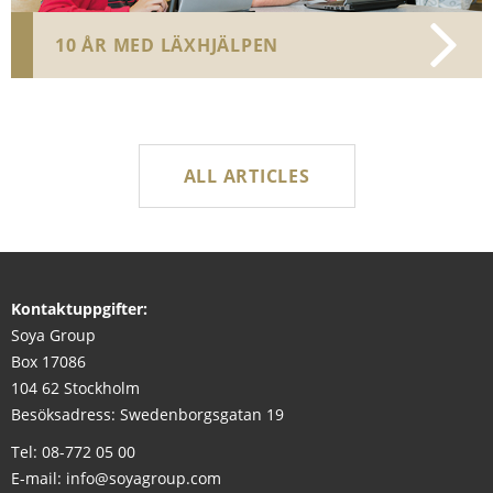
10 ÅR MED LÄXHJÄLPEN
ALL ARTICLES
Kontaktuppgifter:
Soya Group
Box 17086
104 62 Stockholm
Besöksadress: Swedenborgsgatan 19
Tel:
08-772 05 00
E-mail:
info@soyagroup.com